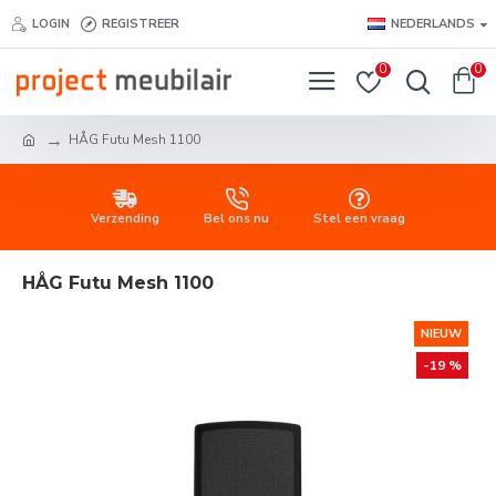
LOGIN
REGISTREER
NEDERLANDS
0
0
HÅG Futu Mesh 1100
Verzending
Bel ons nu
Stel een vraag
HÅG Futu Mesh 1100
NIEUW
-19 %