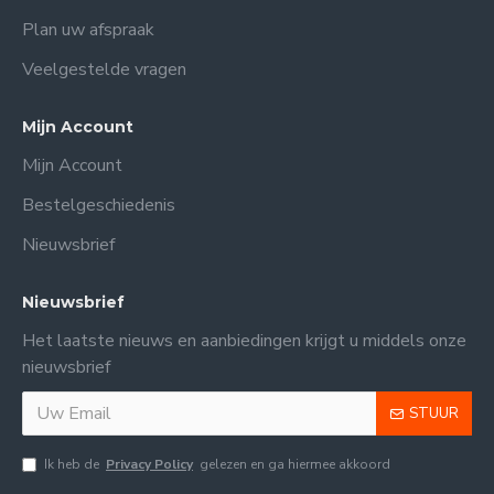
Plan uw afspraak
Veelgestelde vragen
Mijn Account
Mijn Account
Bestelgeschiedenis
Nieuwsbrief
Nieuwsbrief
Het laatste nieuws en aanbiedingen krijgt u middels onze
nieuwsbrief
STUUR
Ik heb de
Privacy Policy
gelezen en ga hiermee akkoord