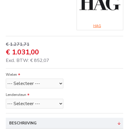
HAG
€ 1.271,71
€ 1.031,00
Excl. BTW:
€ 852,07
Wielen
Lendensteun
BESCHRIJVING